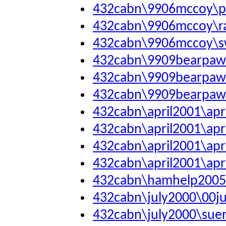
432cabn\9906mccoy\
432cabn\9906mccoy\r
432cabn\9906mccoy\s
432cabn\9909bearpaw\
432cabn\9909bearpa
432cabn\9909bearpaw
432cabn\april2001\apr
432cabn\april2001\apr
432cabn\april2001\apr
432cabn\april2001\apr
432cabn\hamhelp2005
432cabn\july2000\00ju
432cabn\july2000\suer