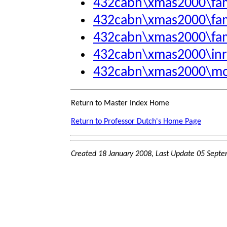
432cabn\xmas2000\fam
432cabn\xmas2000\fam
432cabn\xmas2000\fam
432cabn\xmas2000\inr
432cabn\xmas2000\mo
Return to Master Index Home
Return to Professor Dutch's Home Page
Created 18 January 2008, Last Update
05 Septe