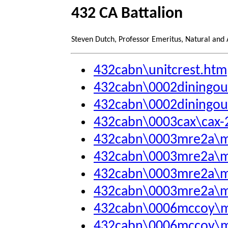
432 CA Battalion
Steven Dutch, Professor Emeritus, Natural and
432cabn\unitcrest.htm
432cabn\0002diningou
432cabn\0002diningou
432cabn\0003cax\cax-
432cabn\0003mre2a\m
432cabn\0003mre2a\m
432cabn\0003mre2a\m
432cabn\0003mre2a\m
432cabn\0006mccoy\
432cabn\0006mccoy\